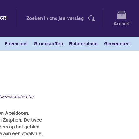
GRI
Zoeken in ons jaarverslag
Archief
Financieel
Grondstoffen
Buitenruimte
Gemeenten
basisscholen bij
en Apeldoorn,
n Zutphen. De twee
ers op het gebied
aan een afvalvrije,