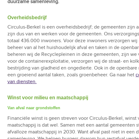
duurzame samenleving.
Overheidsbedrijf
Circulus-Berkel is een overheidsbedrijf; de gemeenten zijn
zijn dus van en werken voor de gemeenten. Ons verzorgings
totaal 436.000 inwoners. Voor deze inwoners verzorgen wij
beheer van al het huishoudelijk afval en taken in de openbar
beheren wij de Recyclepleinen in deze gemeenten, zijn we 
voor de containerexploitatie, verzorgen wij de straat- en kol
bestrijding van gladheid en ongedierte. Ook in de openbare 
een groeiend aantal taken, zoals groenbeheer. Ga naar het
c
van diensten.
Winst voor milieu en maatschappij
Van afval naar grondstoffen
Financiële winst is geen streven voor Circulus-Berkel, winst 
maatschappij is dat wel. Samen met een aantal gemeenten s
afvalloze maatschappij in 2030. Want afval past niet in een
samenleving. We helpen burgers daarom hun restafval verde