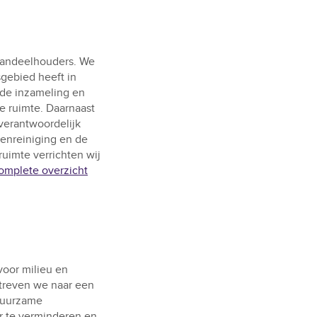
 aandeelhouders. We
gebied heeft in
 de inzameling en
e ruimte. Daarnaast
verantwoordelijk
kenreiniging en de
ruimte verrichten wij
omplete overzicht
voor milieu en
treven we naar een
 duurzame
r te verminderen en