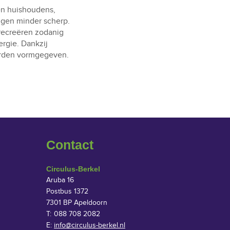
en huishoudens,
ngen minder scherp.
recreëren zodanig
ergie. Dankzij
worden vormgegeven.
Contact
Circulus-Berkel
Aruba 16
Postbus 1372
7301 BP Apeldoorn
T:
088 708 2082
E:
info@circulus-berkel.nl