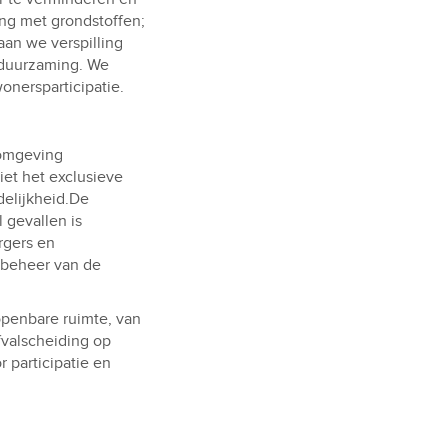
ang met grondstoffen;
aan we verspilling
rduurzaming. We
onersparticipatie.
fomgeving
iet het exclusieve
elijkheid.De
 gevallen is
rgers en
t beheer van de
openbare ruimte, van
fvalscheiding op
 participatie en